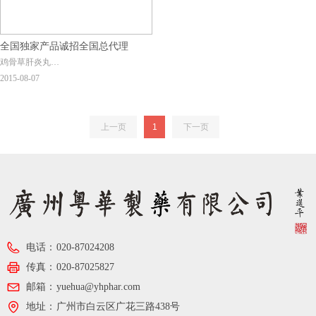
全国独家产品诚招全国总代理
鸡骨草肝炎丸
【批准文号】：国药准字Z20026498【生
2015-08-07
产企业】：广州粤华制药有限公司
【剂 型】：丸剂【产品包装】：10克
*3/盒瓶【规 格】：每10丸重
上一页
1
下一页
0.33g【成 份】：鸡骨草、茵陈、
电话：
020-87024208
传真：
020-87025827
邮箱：
yuehua@yhphar.com
地址：
广州市白云区广花三路438号