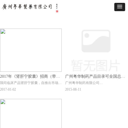
2017年《肾肝宁胶囊》招商（带开
广州粤华制药产品目录可全国总代
我司临床产品肾肝宁胶囊，自推出市场以
广州粤华制药有限公司
发奖励）
理
来其疗效切确和服用方便等得到医生和患
品种目录
2017-01-02
2015-08-11
者一致的好评。2017年我司将加大力度推
中药部分
广该品种，用强有力的质量保证和优惠政
品种一：复方胆通胶囊……………………
策与各位经销商共同打开市场。具体开发
&h
奖励详情请询相关