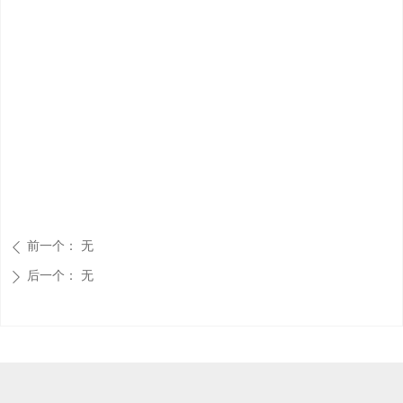
前一个：
无
ꄴ
后一个：
无
ꄲ