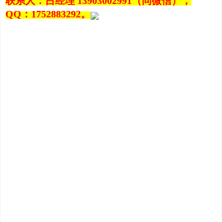
联系人：吕经理 13903002991（同微信），
QQ：1752883292。