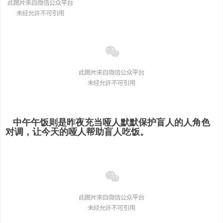
中午午饭则是昨夜充当哑人默默保护盲人的人角色
对调，让今天的哑人帮助盲人吃饭。