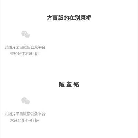
方言版的在别康桥
陋 室 铭