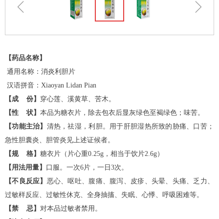
ꁆ
ꁇ
【药品名称】
通用名称：消炎利胆片
汉语拼音：Xiaoyan Lidan Pian
【成 份】
穿心莲、溪黄草、苦木。
【性 状】
本品为糖衣片，除去包衣后显灰绿色至褐绿色；味苦。
【功能主治】
清热，祛湿，利胆。用于肝胆湿热所致的胁痛、口苦；
急性胆囊炎、胆管炎见上述证候者。
【规 格】
糖衣片（片心重0.25g，相当于饮片2.6g）
【用法用量】
口服。一次6片，一日3次。
【不良反应】
恶心、呕吐、腹痛、腹泻、皮疹、头晕、头痛、乏力、
过敏样反应、过敏性休克、全身抽搐、失眠、心悸、呼吸困难等。
【禁 忌】
对本品过敏者禁用。