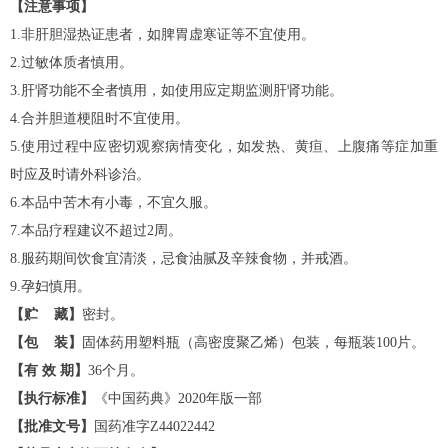
【注意事项】
1.非肝胆湿热证患者，如脾胃虚寒证等不宜使用。
2.过敏体质者慎用。
3.肝肾功能不全者慎用，如使用应定期监测肝肾功能。
4.合并胆道梗阻时不宜使用。
5.使用过程中应密切观察病情变化，如发热、黄疸、上腹痛等症加重
时应及时请外科诊治。
6.本品中苦木有小毒，不宜久服。
7.本品疗程建议不超过2周。
8.服药期间饮食宜清淡，忌食油腻及辛辣食物，并戒酒。
9.孕妇慎用。
【贮 藏】
密封。
【包 装】
固体药用塑料瓶（高密度聚乙烯）包装，每瓶装100片。
【有 效 期】
36个月。
【执行标准】
《中国药典》2020年版一部
【批准文号】
国药准字Z44022442