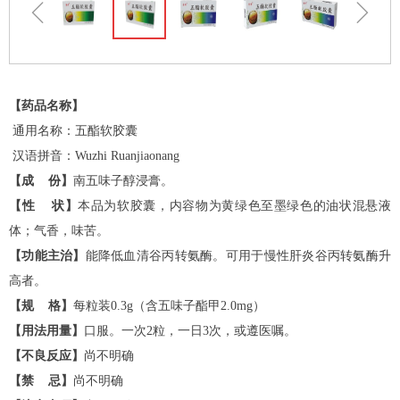
ꁆ
ꁇ
【药品名称】
通用名称：五酯软胶囊
汉语拼音：Wuzhi Ruanjiaonang
【成 份】
南五味子醇浸膏。
【性 状】
本品为软胶囊，内容物为黄绿色至墨绿色的油状混悬液
体；气香，味苦。
【功能主治】
能降低血清谷丙转氨酶。可用于慢性肝炎谷丙转氨酶升
高者。
【规 格】
每粒装0.3g（含五味子酯甲2.0mg）
【用法用量】
口服。一次2粒，一日3次，或遵医嘱。
【不良反应】
尚不明确
【禁 忌】
尚不明确